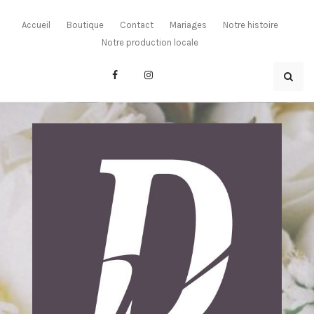
Skip
to
Accueil
Boutique
Contact
Mariages
Notre histoire
content
Notre production locale