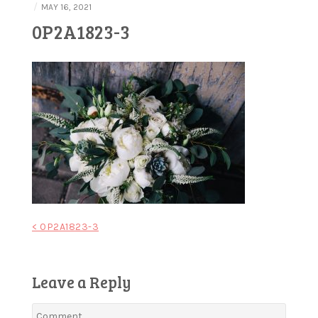
/
MAY 16, 2021
0P2A1823-3
Post
< 0P2A1823-3
navigation
Leave a Reply