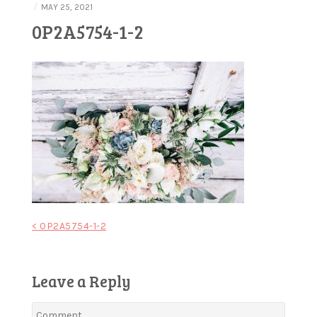
/
MAY 25, 2021
0P2A5754-1-2
Post
< 0P2A5754-1-2
navigation
Leave a Reply