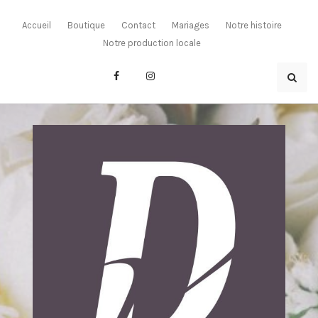
Skip
to
Accueil
Boutique
Contact
Mariages
Notre histoire
content
Notre production locale