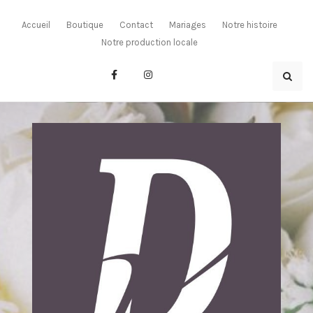
Skip
to
Accueil
Boutique
Contact
Mariages
Notre histoire
content
Notre production locale