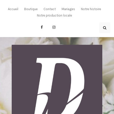
Skip
to
Accueil
Boutique
Contact
Mariages
Notre histoire
content
Notre production locale