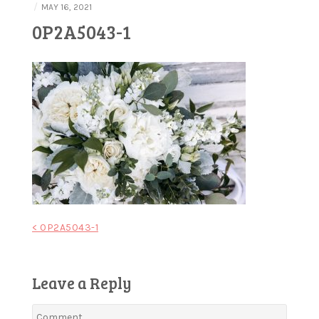
/
MAY 16, 2021
0P2A5043-1
Post
< 0P2A5043-1
navigation
Leave a Reply