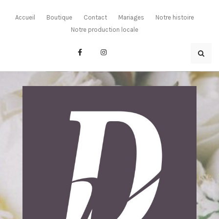
Skip
to
Accueil
Boutique
Contact
Mariages
Notre histoire
content
Notre production locale