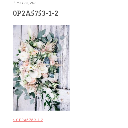
/
MAY 25, 2021
0P2A5753-1-2
Post
< 0P2A5753-1-2