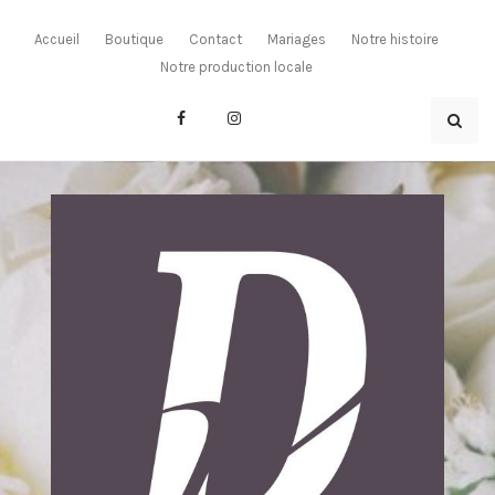
Skip
to
Accueil
Boutique
Contact
Mariages
Notre histoire
content
Notre production locale