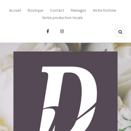
Skip
to
Accueil
Boutique
Contact
Mariages
Notre histoire
content
Notre production locale