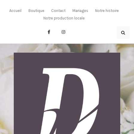
Skip
to
Accueil
Boutique
Contact
Mariages
Notre histoire
content
Notre production locale