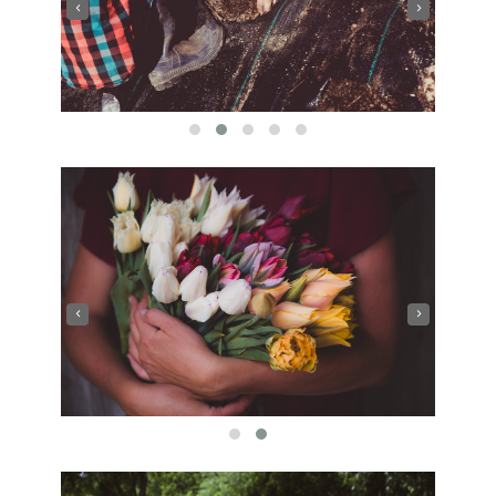
‹
›
‹
›